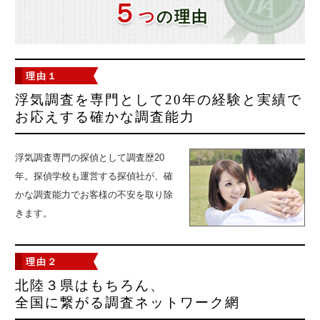
５
つ
の理由
理由１
浮気調査を専門として20年の経験と
実績で
お応えする確かな調査能力
浮気調査専門の探偵として調査歴20
年。探偵学校も運営する探偵社が、確
かな調査能力でお客様の不安を取り除
きます。
理由２
北陸３県はもちろん、
全国に繋がる調査ネットワーク網