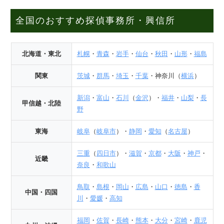
全国のおすすめ探偵事務所・興信所
北海道・東北
札幌
・
青森
・
岩手
・
仙台
・
秋田
・
山形
・
福島
関東
茨城
・
群馬
・
埼玉
・
千葉
・神奈川（
横浜
）
新潟
・
富山
・
石川
（
金沢
）・
福井
・
山梨
・
長
甲信越・北陸
野
東海
岐阜
（
岐阜市
）・
静岡
・
愛知
（
名古屋
）
三重
（
四日市
）・
滋賀
・
京都
・
大阪
・
神戸
・
近畿
奈良
・
和歌山
鳥取
・
島根
・
岡山
・
広島
・
山口
・
徳島
・
香
中国・四国
川
・
愛媛
・
高知
福岡
・
佐賀
・
長崎
・
熊本
・
大分
・
宮崎
・
鹿児