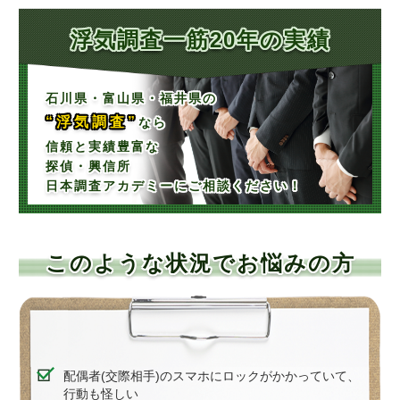
浮気調査一筋20年の実績
石川県・富山県・福井県の
“浮気調査”
なら
信頼と実績豊富な
探偵・興信所
日本調査アカデミーにご相談ください！
このような状況でお悩みの方
配偶者(交際相手)のスマホにロックがかかっていて、
行動も怪しい